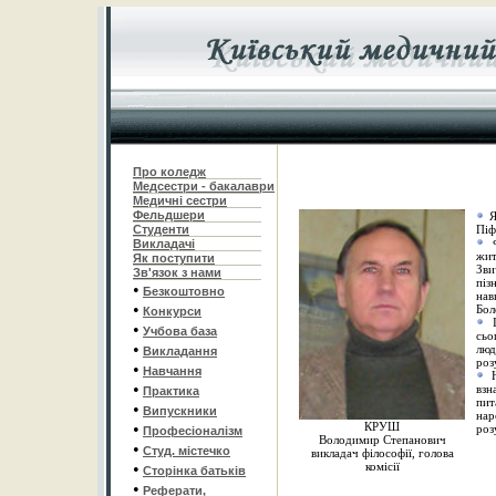
Про коледж
Медсестри - бакалаври
Медичні сестри
Фельдшери
Я
Студенти
Піф
Викладачі
жит
Як поступити
Зви
Зв'язок з нами
піз
•
Безкоштовно
нав
•
Бол
Конкурси
•
Учбова база
сьо
•
люд
Викладання
роз
•
Навчання
•
взн
Практика
пит
•
Випускники
нар
•
КРУШ
роз
Професіоналізм
Володимир Степанович
•
Студ. містечко
викладач філософії, голова
•
комісії
Сторінка батьків
•
Реферати
,