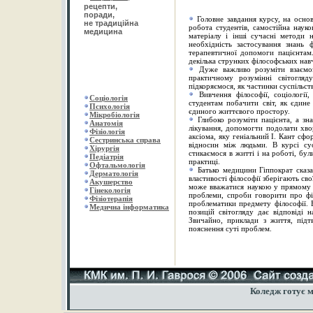
рецепти,
поради,
Головне завдання курсу, на основ
не традиційна
робота студентів, самостійна науко
медицина
матеріалу і інші сучасні методи 
необхідність застосування знань 
терапевтичної допомоги пацієнтам.
декілька струнких філософських навч
Дуже важливо розуміти взаємоз
практичному розумінні світогляд
підкоряємося, як частинки суспільст
Вивчення філософії, соціології
Соціологія
студентам побачити світ, як єдине
Психологія
єдиного життєвого простору.
Мікробіологія
Глибоко розуміти пацієнта, а з
Анатомія
лікування, допомогти подолати хво
Ф
ізіологія
аксіома, яку геніальний І. Кант с
Сестринська справа
відносин між людьми. В курсі су
Хірургія
стикаємося в житті і на роботі, бул
Педіатрія
практиці.
Офтальмологія
Батько медицини Гіппократ сказа
Дермато
лог
і
я
властивості філософії зберігають сво
Акушерство
може вважатися наукою у прямому р
Гінекологія
проблеми, спроби говорити про фі
Фізіотерапія
проблематики предмету філософії. 
Медична інформатика
позицій світогляду дає відповіді 
Звичайно, приклади з життя, під
пояснення суті проблем.
Коледж готує м