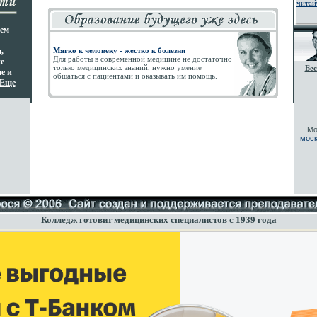
читай
ием
,
Мягко к человеку - жестко к болезни
Для работы в современной медицине не достаточно
е
только медицинских знаний, нужно умение
Бес
е и
общаться с пациентами и оказывать им помощь.
Еще
Мо
моск
Колледж готовит медицинских специалистов с 1939 года