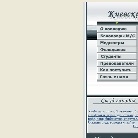
Учебные корпуса, 9 этажное об
с лифтом и всеми удобствами, с
кафе, парк, библиотека, спортзал.
О жизни студ. городка читайте
По