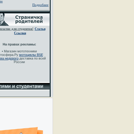
те
Подробнее
платно для студентов!
Статьи
Ссылки
На правах рекламы:
• Магазин мототехники
тосфера.Ру
мотоциклы BSE
ва недорого
доставка по всей
России