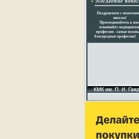
Поздравляем с окончан
школы!
Присоединяйтесь к нам
осваивайте медицински
профессии - самые нужны
благородные профессии!