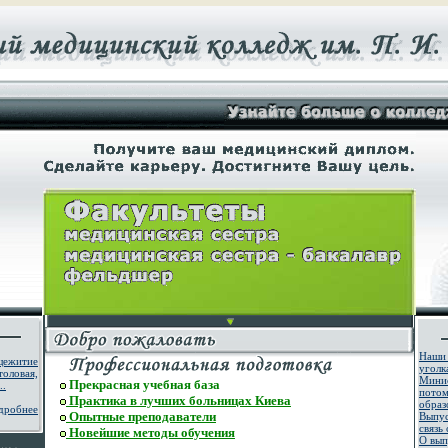
Наши
щежитие
уголк
толовая,
Мин
Прекрасная учебная база
..
пот
Практика в лучших больницах Киева
образ
дробнее
Опытные преподаватели
Выпу
связь
Новейшие методы обучения
О вып