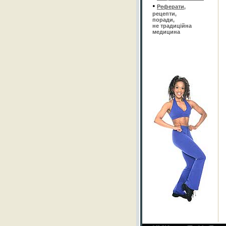
•
Реферати
,
рецепти,
поради,
не традиційна
медицина