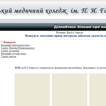
Новини. Краса і врода
Конкурси, змагання, призи, нагороди, дипломи, грамоти, 
Конкурси:
Кращий спортсмен року
Свято Андрія Первозваного
Свято талантів
Кращий студент року
Свято вроди
КМК ім.П.І.Гаврося є ініціатором проведення масштабних Державних та регіон