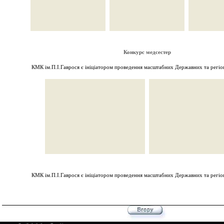
Конкурс медсестер
КМК ім.П.І.Гаврося є ініціатором проведення масштабних Державних та регіон
КМК ім.П.І.Гаврося є ініціатором проведення масштабних Державних та регіон