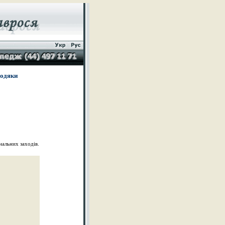
подяки
альних заходів.