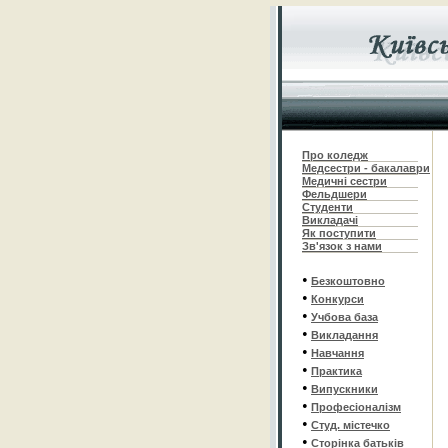
Про коледж
Медсестри - бакалаври
Медичні сестри
Фельдшери
Студенти
Викладачі
Як поступити
Зв'язок з нами
•
Безкоштовно
•
Конкурси
•
Учбова база
•
Викладання
•
Навчання
•
Практика
•
Випускники
•
Професіоналізм
•
Студ. містечко
•
Сторінка батьків