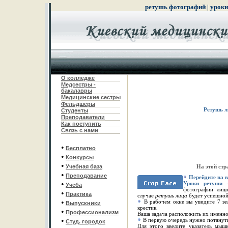
ретушь фотографий
|
урок
О колледже
Медсестры -
бакалавры
Медицинские сестры
Фельдшеры
Ретушь л
С
туденты
Преподаватели
Как поступить
Связь с нами
•
Бесплатно
•
Конкурсы
•
Учебная база
На этой стр
•
Преподавание
Перейдите на 
•
У
роки ретуши
-
Учеба
фотографии лиц
•
Практика
случае
ретушь лица
будет успешной
•
В рабочем окне вы увидите 7 зе
Выпускники
крестик.
•
Профессионализм
Ваша задача расположить их именно 
•
В первую очередь нужно потянуть 
Студ. городок
Для этого введите указатель мышк