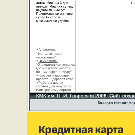
автомобиль на 3 дня
Ст
аренды. Машина супер,
выдали за 5 минут.
Принимали так же - все
супер быстро и
максимально удобно.
.
Апунктура
"Фантастическое
упражнение"
Психология
.
"Отрицательная энергия,
где она в тебе живет и
почему портит фигуру"
Красота и здоровье
Красота. Здоровая кожа
Работа в других
странах
для медсестер
Ваш красивый портрет
Колледж готовит мед