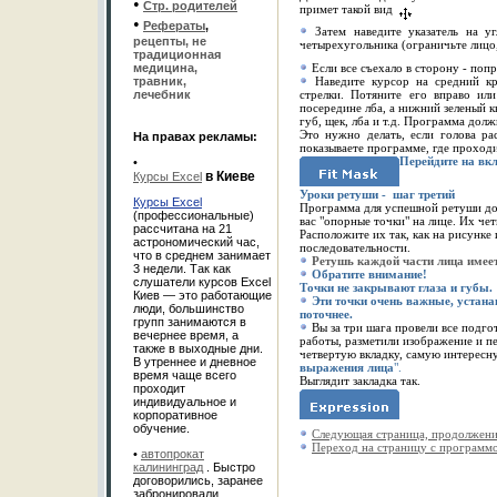
•
Стр. родителей
примет такой вид
•
Рефераты
,
Затем наведите указатель на у
рецепты, не
четырехугольника (ограничьте лицо,
традиционная
медицина,
Если все съехало в сторону - попр
травник,
Наведите курсор на средний кр
лечебник
стрелки. Потяните его вправо ил
посередине лба, а нижний зеленый 
губ, щек, лба и т.д. Программа дол
Это нужно делать, если голова ра
На правах рекламы:
показываете программе, где проходи
Перейдите на вк
•
в Киеве
Курсы Excel
У
роки ретуши
-
шаг третий
Курсы Excel
Программа для успешной ретуши до
(профессиональные)
вас "опорные точки" на лице. Их чет
рассчитана на 21
Расположите их так, как на рисунке 
астрономический час,
последовательности.
что в среднем занимает
Ретушь каждой части лица имеет
3 недели. Так как
Обратите внимание!
слушатели курсов Excel
Точки не закрывают глаза и губы.
Киев — это работающие
Эти точки очень важные, устана
люди, большинство
поточнее.
групп занимаются в
Вы за три шага провели все подго
вечернее время, а
работы, разметили изображение и п
также в выходные дни.
четвертую вкладку, самую интересну
В утреннее и дневное
выражения лица
".
время чаще всего
Выглядит закладка так.
проходит
индивидуальное и
корпоративное
обучение.
Следующая страница, продолжени
Переход на страницу с программ
•
автопрокат
калининград
. Быстро
договорились, заранее
забронировали