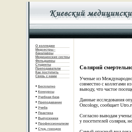
О колледже
Медсестры -
бакалавры
Медицинские сестры
Фельдшеры
С
туденты
Солярий смертельн
Преподаватели
Как поступить
Связь с нами
Ученые из Международног
совместно с коллегами и
•
Бесплатно
выводу, что частое посещ
•
Конкурсы
•
Учебная база
Данные исследования опу
•
Преподавание
Oncology, сообщает Utro.r
•
Учеба
•
Практика
Согласно выводам ученых
•
Выпускники
у посетителей солярия, не
•
Профессионализм
•
Студ. городок
Cамый опасный вид рака 