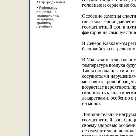
•
Стр. родителей
головные и сердечные бол
•
Рефераты
,
рецепты, не
Особенно заметны спасти
традиционная
медицина,
где атмосферное давлени
травник,
геомагнитный фон в пятн
лечебник
факторов на самочувстви
В Северо-Кавказском рег
беспокойства и тревоги 
В Уральском федеральном
температура воздуха буд
Такая погода негативно 
сосудистыми нарушениям
мозгового кровообращения
возрастает вероятность 
склонность к спастическ
лекарствами, особенно в
на мороз.
Дополнительные нагрузки
геомагнитный фон. Спец
своему здоровью особенн
незамедлительно восполь