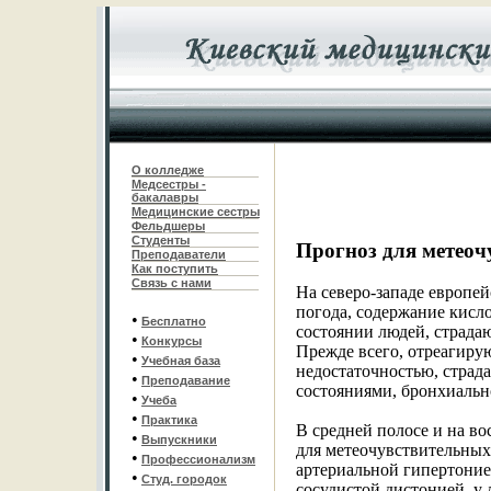
О колледже
Медсестры -
бакалавры
Медицинские сестры
Фельдшеры
С
туденты
Прогноз для метеоч
Преподаватели
Как поступить
Связь с нами
На северо-западе европей
погода, содержание кисло
•
Бесплатно
состоянии людей, страда
•
Конкурсы
Прежде всего, отреагиру
•
Учебная база
недостаточностью, стра
•
Преподавание
состояниями, бронхиальн
•
Учеба
•
Практика
В средней полосе и на в
•
Выпускники
для метеочувствительных
•
Профессионализм
артериальной гипертонией
•
Студ. городок
сосудистой дистонией, у 