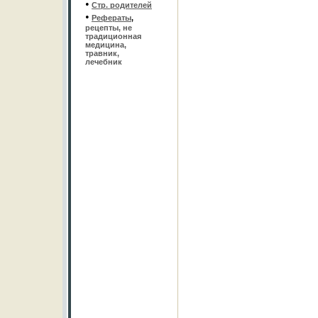
•
Стр. родителей
•
Рефераты
,
рецепты, не
традиционная
медицина,
травник,
лечебник