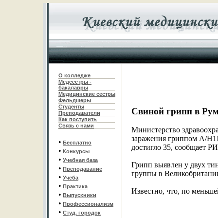
О колледже
Медсестры -
бакалавры
Медицинские сестры
Фельдшеры
С
туденты
Свиной грипп в Р
Преподаватели
Как поступить
Связь с нами
Министерство здравоохра
заражения гриппом A/H1N
•
Бесплатно
достигло 35, сообщает Р
•
Конкурсы
•
Учебная база
Грипп выявлен у двух ти
•
Преподавание
группы в Великобритани
•
Учеба
•
Практика
Известно, что, по меньш
•
Выпускники
•
Профессионализм
•
Студ. городок