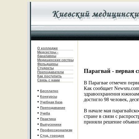
О колледже
Медсестры -
бакалавры
Медицинские сестры
Фельдшеры
С
туденты
Парагвай - первая 
Преподаватели
Как поступить
Связь с нами
В Парагвае отмечен перв
Как сообщает Newsru.com
•
Бесплатно
здравоохранения южноам
•
Конкурсы
достигло 98 человек, дес
•
Учебная база
•
Преподавание
В начале мая парагвайск
•
Учеба
стране в связи с распрос
•
Практика
приняли решение объявит
•
Выпускники
•
Профессионализм
•
Студ. городок