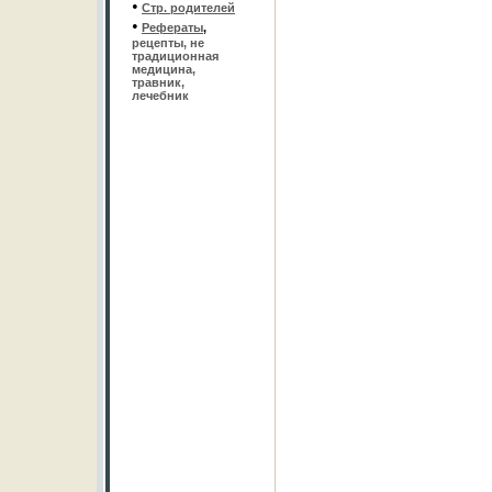
•
Стр. родителей
•
Рефераты
,
рецепты, не
традиционная
медицина,
травник,
лечебник