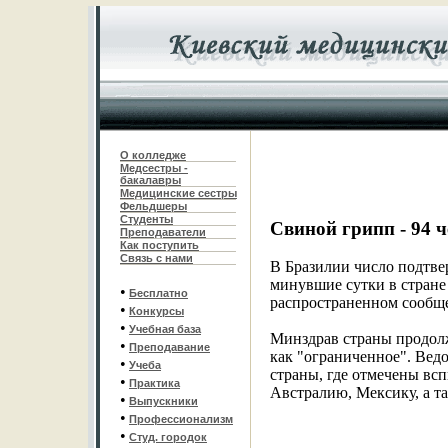
О колледже
Медсестры -
бакалавры
Медицинские сестры
Фельдшеры
С
туденты
Свиной грипп - 94 
Преподаватели
Как поступить
Связь с нами
В Бразилии число подтве
минувшие сутки в стране 
•
Бесплатно
распространенном сообщ
•
Конкурсы
•
Учебная база
Минздрав страны продолж
•
Преподавание
как "ограниченное". Вед
•
Учеба
страны, где отмечены вс
•
Практика
Австралию, Мексику, а т
•
Выпускники
•
Профессионализм
•
Студ. городок