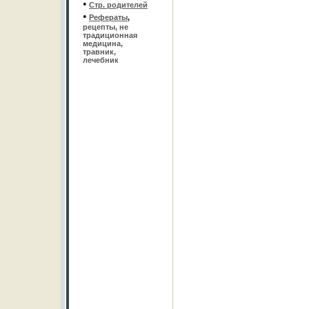
•
Стр. родителей
•
Рефераты
,
рецепты, не
традиционная
медицина,
травник,
лечебник