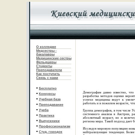
О колледже
Медсестры -
бакалавры
Медицинские сестры
Фельдшеры
С
туденты
Преподаватели
Как поступить
Связь с нами
•
Бесплатно
Демографам давно известно, что
•
Конкурсы
разработка методов оценки вероя
•
Учебная база
успехи медицины ведут к увели
работать и в пожилом возрасте, чт
•
Преподавание
•
Учеба
Группа демографов, в том числе У
системного анализа в Австрии, р
•
Практика
абсолютный возраст, но и количе
•
Выпускники
региона мира. Такой подход дает б
•
Профессионализм
Исследуя мировую популяцию новым
•
Студ. городок
нейтрализующие тенденции. Более