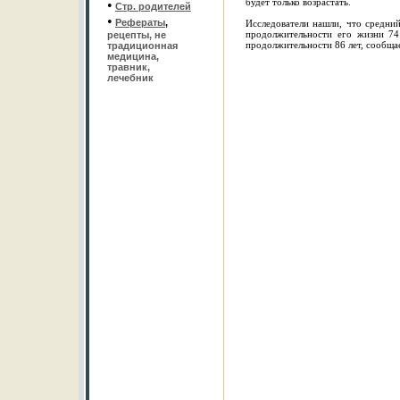
будет только возрастать.
•
Стр. родителей
•
Рефераты
,
Исследователи нашли, что средний
продолжительности его жизни 74
рецепты, не
продолжительности 86 лет, сообщае
традиционная
медицина,
травник,
лечебник