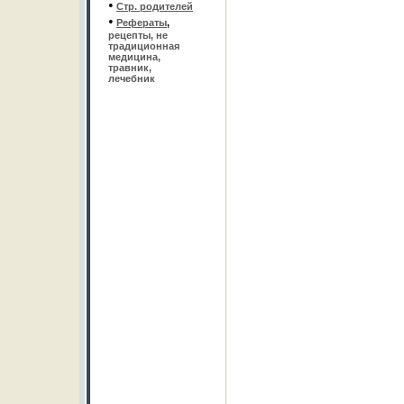
•
Стр. родителей
•
Рефераты
,
рецепты, не
традиционная
медицина,
травник,
лечебник