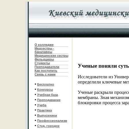
О колледже
Медсестры -
бакалавры
Медицинские сестры
Фельдшеры
С
туденты
Ученые поняли сут
Преподаватели
Как поступить
Связь с нами
Исследователи из Универ
определили ключевые мех
•
Бесплатно
•
Конкурсы
Ученые раскрыли процесс
•
Учебная база
мембраны. Зная механизм 
•
Преподавание
блокировки процесса зара
•
Учеба
•
Практика
•
Выпускники
•
Профессионализм
•
Студ. городок