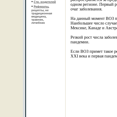
•
Стр. родителей
одном регионе. Первый р
•
Рефераты
,
очаг заболевания.
рецепты, не
традиционная
медицина,
На данный момент ВОЗ по
травник,
Наибольшее число случа
лечебник
Мексике, Канаде и Австр
Резкий рост числа забол
пандемии.
Если ВОЗ примет такое р
XXI века и первая пандеми