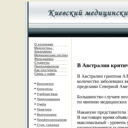
О колледже
Медсестры -
бакалавры
Медицинские сестры
Фельдшеры
С
туденты
В Австралии крити
Преподаватели
Как поступить
Связь с нами
В Австралии гриппом A/H
количество заболевших вы
•
Бесплатно
пределами Северной Аме
•
Конкурсы
•
Учебная база
Большинство случаев нео
•
Преподавание
по мнению медицинских 
•
Учеба
•
Практика
Накануне представители 
•
Выпускники
В настоящее время объяв
•
Профессионализм
максимальный - уровень у
•
Студ. городок
распространяется за пред