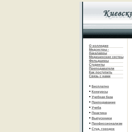
О колледже
Медсестры -
бакалавры
Медицинские сестры
Фельдшеры
С
туденты
Преподаватели
Как поступить
Связь с нами
•
Бесплатно
•
Конкурсы
•
Учебная база
•
Преподавание
•
Учеба
•
Практика
•
Выпускники
•
Профессионализм
•
Студ. городок