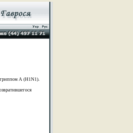
 гриппом А (H1N1).
возвратившегося