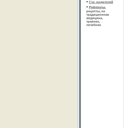
•
Стр. родителей
•
Рефераты
,
рецепты, не
традиционная
медицина,
травник,
лечебник