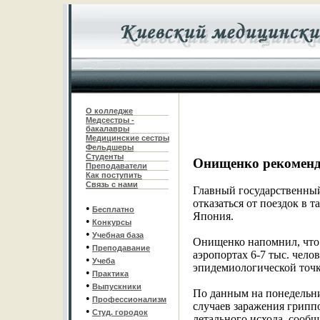
О колледже
Медсестры -
бакалавры
Медицинские сестры
Фельдшеры
С
туденты
Онищенко рекоменд
Преподаватели
Как поступить
Связь с нами
Главный государственный
отказаться от поездок в 
•
Бесплатно
Япония.
•
Конкурсы
•
Учебная база
Онищенко напомнил, что 
•
Преподавание
аэропортах 6-7 тыс. чел
•
Учеба
эпидемиологической точк
•
Практика
•
Выпускники
По данным на понедельник
•
Профессионализм
случаев заражения грипп
•
Студ. городок
летального исхода, сооб