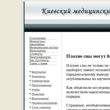
О колледже
Медсестры -
бакалавры
Медицинские сестры
Фельдшеры
С
туденты
Плохие сны могут 
Преподаватели
Как поступить
Связь с нами
Плохие сны не только не 
наоборот, имеют положит
•
Бесплатно
парадоксальному выводу 
•
Конкурсы
опубликованы на научном
•
Учебная база
•
Преподавание
Как объяснили исследов
•
Учеба
количеством накопленных
•
Практика
порядок.
•
Выпускники
•
Профессионализм
Страшные, необъяснимые
•
Студ. городок
страхи и негативные ощу