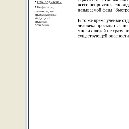
•
Стр. родителей
всего неприятные сновиде
•
Рефераты
,
называемой фазы "быстро
рецепты, не
традиционная
медицина,
В то же время ученые от
травник,
человека просыпаться по 
лечебник
многих людей не сразу п
существующей опасности 