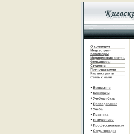
О колледже
Медсестры -
бакалавры
Медицинские сестры
Фельдшеры
С
туденты
Преподаватели
Как поступить
Связь с нами
•
Бесплатно
•
Конкурсы
•
Учебная база
•
Преподавание
•
Учеба
•
Практика
•
Выпускники
•
Профессионализм
•
Студ. городок