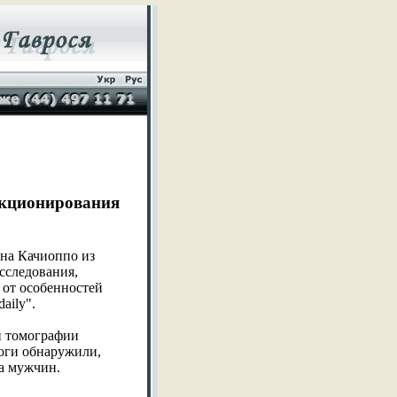
нкционирования
на Качиоппо из
сследования,
 от особенностей
aily".
й томографии
оги обнаружили,
а мужчин.