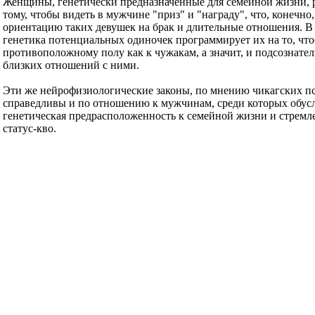
Женщины, генетически предназначенные для семейной жизни, 
тому, чтобы видеть в мужчине "приз" и "награду", что, конечно
ориентацию таких девушек на брак и длительные отношения. В
генетика потенциальных одиночек программирует их на то, что
противоположному полу как к чужакам, а значит, и подсознател
близких отношений с ними.
Эти же нейрофизиологические законы, по мнению чикагских п
справедливы и по отношению к мужчинам, среди которых обус
генетическая предрасположенность к семейной жизни и стремл
статус-кво.