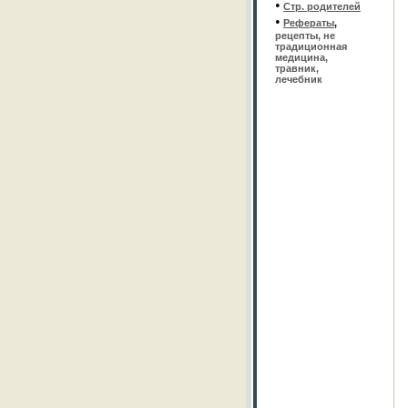
•
Стр. родителей
•
Рефераты
,
рецепты, не
традиционная
медицина,
травник,
лечебник