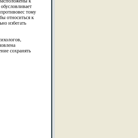
расположены к
, обусловливает
 противовес тому
бы относиться к
ьно избегать
сихологов,
ловлена
ение сохранять