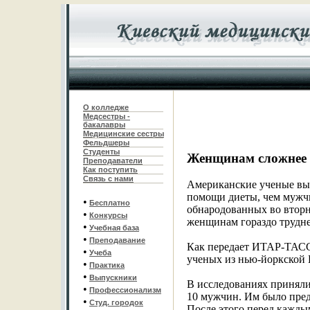
О колледже
Медсестры -
бакалавры
Медицинские сестры
Фельдшеры
С
туденты
Женщинам сложнее 
Преподаватели
Как поступить
Связь с нами
Американские ученые вы
помощи диеты, чем мужчи
•
Бесплатно
обнародованных во втор
•
Конкурсы
женщинам гораздо трудне
•
Учебная база
•
Преподавание
Как передает ИТАР-ТАСС
•
Учеба
ученых из нью-йоркской 
•
Практика
•
Выпускники
В исследованиях приняли
•
Профессионализм
10 мужчин. Им было пред
•
Студ. городок
После этого перед кажды