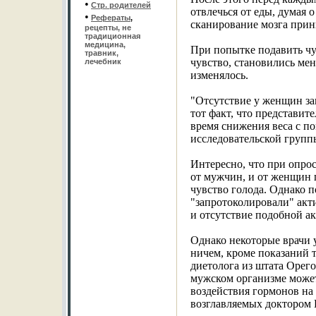
•
Стр. родителей
отвлечься от еды, думая 
•
Рефераты
,
сканирование мозга прин
рецепты, не
традиционная
медицина,
При попытке подавить чу
травник,
чувство, становились ме
лечебник
изменялось.
"Отсутствие у женщин за
тот факт, что представи
время снижения веса с п
исследовательской групп
Интересно, что при опро
от мужчин, и от женщин п
чувство голода. Однако 
"запротоколировали" акт
и отсутствие подобной а
Однако некоторые врачи 
ничем, кроме показаний 
диетолога из штата Орего
мужском организме может 
воздействия гормонов на 
возглавляемых доктором 