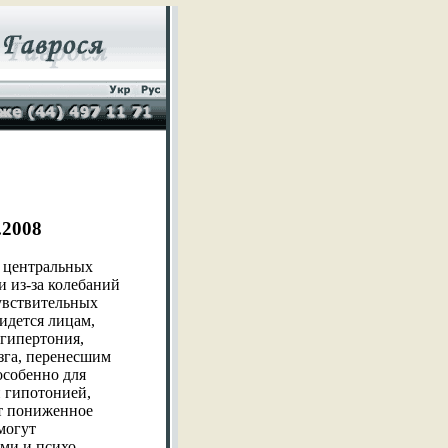
2.2008
и центральных
и из-за колебаний
увствительных
идется лицам,
гипертония,
озга, перенесшим
особенно для
й гипотонией,
ет пониженное
могут
ми и психо-