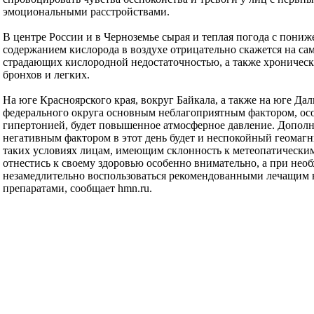
эмоциональными расстройствами.
В центре России и в Черноземье сырая и теплая погода с пони
содержанием кислорода в воздухе отрицательно скажется на са
страдающих кислородной недостаточностью, а также хроничес
бронхов и легких.
На юге Красноярского края, вокруг Байкала, а также на юге Да
федерального округа основным неблагоприятным фактором, ос
гипертонией, будет повышенное атмосферное давление. Допол
негативным фактором в этот день будет и неспокойный геомаг
таких условиях лицам, имеющим склонность к метеопатическим
отнестись к своему здоровью особенно внимательно, а при нео
незамедлительно воспользоваться рекомендованными лечащим 
препаратами, сообщает hmn.ru.