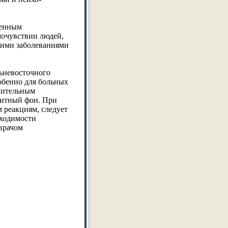
женным
мочувствии людей,
кими заболеваниями
льневосточного
обенно для больных
нительным
нитный фон. При
 реакциям, следует
бходимости
врачом