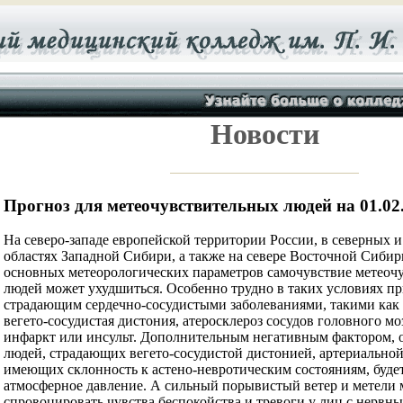
Новости
Прогноз для метеочувствительных людей на 01.0
На северо-западе европейской территории России, в северных 
областях Западной Сибири, а также на севере Восточной Сибир
основных метеорологических параметров самочувствие метеоч
людей может ухудшиться. Особенно трудно в таких условиях пр
страдающим сердечно-сосудистыми заболеваниями, такими как 
вегето-сосудистая дистония, атеросклероз сосудов головного м
инфаркт или инсульт. Дополнительным негативным фактором, 
людей, страдающих вегето-сосудистой дистонией, артериально
имеющих склонность к астено-невротическим состояниям, буд
атмосферное давление. А сильный порывистый ветер и метели 
спровоцировать чувства беспокойства и тревоги у лиц с нервны