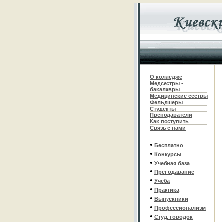
О колледже
Медсестры -
бакалавры
Медицинские сестры
Фельдшеры
С
туденты
Преподаватели
Как поступить
Связь с нами
•
Бесплатно
•
Конкурсы
•
Учебная база
•
Преподавание
•
Учеба
•
Практика
•
Выпускники
•
Профессионализм
•
Студ. городок