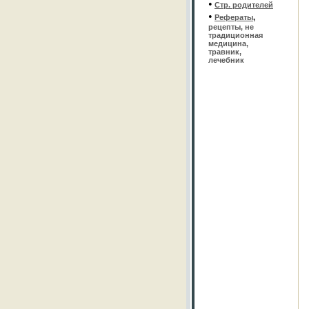
•
Стр. родителей
•
Рефераты
,
рецепты, не
традиционная
медицина,
травник,
лечебник