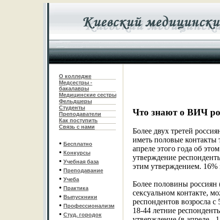
О колледже
Медсестры -
бакалавры
Медицинские сестры
Фельдшеры
С
туденты
Что знают о ВИЧ р
Преподаватели
Как поступить
Связь с нами
Более двух третей росси
иметь половые контакты 
•
Бесплатно
апреле этого года об это
•
Конкурсы
утверждение респонденты 
•
Учебная база
этим утверждением. 16% 
•
Преподавание
•
Учеба
Более половины россиян 
•
Практика
сексуальном контакте, мо
•
Выпускники
респондентов возросла с
•
Профессионализм
18-44 летние респондент
•
Студ. городок
утверждение (в апреле - 