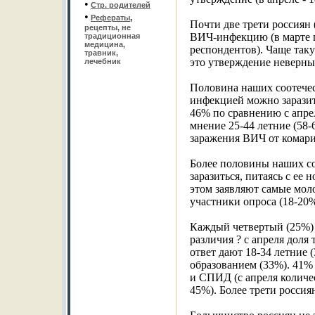
•
Стр. родителей
•
Рефераты
,
Почти две трети россиян 
рецепты, не
ВИЧ-инфекцию (в марте 
традиционная
медицина,
респондентов). Чаще так
травник,
это утверждение неверны
лечебник
Половина наших соотечес
инфекцией можно заразить
46% по сравнению с апре
мнение 25-44 летние (58
заражения ВИЧ от комари
Более половины наших со
заразиться, питаясь с ее 
этом заявляют самые моло
участники опроса (18-20%
Каждый четвертый (25%)
различия ? с апреля доля
ответ дают 18-34 летни
образованием (33%). 41%
и СПИД (с апреля количес
45%). Более трети россия