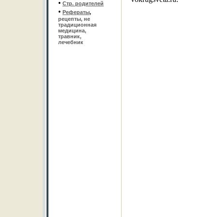
•
Стр. родителей
•
Рефераты
,
рецепты, не
традиционная
медицина,
травник,
лечебник