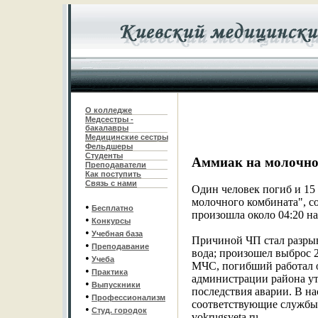
О колледже
Медсестры -
бакалавры
Медицинские сестры
Фельдшеры
С
туденты
Аммиак на молочн
Преподаватели
Как поступить
Связь с нами
Один человек погиб и 15
молочного комбината", с
•
Бесплатно
произошла около 04:20 н
•
Конкурсы
•
Учебная база
Причиной ЧП стал разрыв
•
Преподавание
вода; произошел выброс 
•
Учеба
МЧС, погибший работал о
•
Практика
администрации района ут
•
Выпускники
последствия аварии. В н
•
Профессионализм
соответствующие службы 
•
Студ. городок
vokrugsveta.ru.