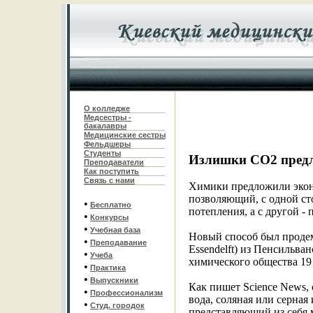
О колледже
Медсестры -
бакалавры
Медицинские сестры
Фельдшеры
С
туденты
Излишки СО2 предл
Преподаватели
Как поступить
Связь с нами
Химики предложили экон
позволяющий, с одной ст
•
Бесплатно
потепления, а с другой -
•
Конкурсы
•
Учебная база
Новый способ был проде
•
Преподавание
Essendelft) из Пенсильва
•
Учеба
химического общества 19 
•
Практика
•
Выпускники
Как пишет Science News,
•
Профессионализм
вода, соляная или серная
•
Студ. городок
представляющий из себя 