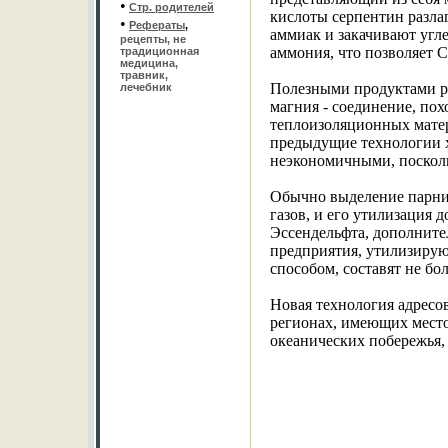
•
Стр. родителей
кислоты серпентин разла
•
Рефераты
,
аммиак и закачивают угле
рецепты, не
аммония, что позволяет С
традиционная
медицина,
травник,
Полезными продуктами р
лечебник
магния - соединение, пох
теплоизоляционных мате
предыдущие технологии 
неэкономичными, посколь
Обычно выделение парник
газов, и его утилизация 
Эссендельфта, дополнит
предприятия, утилизирую
способом, составят не бо
Новая технология адресо
регионах, имеющих место
океанических побережья, 