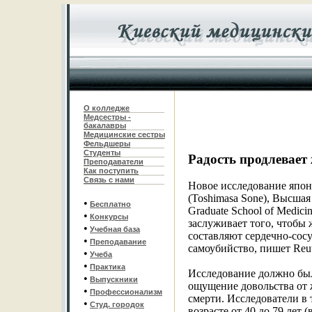
О колледже
Медсестры -
бакалавры
Медицинские сестры
Фельдшеры
С
туденты
Радость продлевае
Преподаватели
Как поступить
Связь с нами
Новое исследование япон
(Toshimasa Sone), Высшая
•
Бесплатно
Graduate School of Medici
•
Конкурсы
заслуживает того, чтобы
•
Учебная база
составляют сердечно-сос
•
Преподавание
самоубийство, пишет Reut
•
Учеба
•
Практика
Исследование должно было
•
Выпускники
ощущение довольства от ж
•
Профессионализм
смерти. Исследователи в
•
Студ. городок
возрасте от 40 до 79 лет