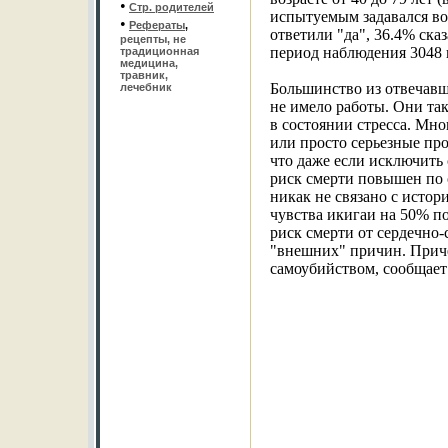
•
Стр. родителей
испытуемым задавался во
•
Рефераты
,
ответили "да", 36.4% сказ
рецепты, не
период наблюдения 3048
традиционная
медицина,
травник,
Большинство из отвечавши
лечебник
не имело работы. Они та
в состоянии стресса. Мн
или просто серьезные про
что даже если исключить 
риск смерти повышен по с
никак не связано с истор
чувства икигаи на 50% п
риск смерти от сердечно-
"внешних" причин. Приче
самоубийством, сообщает 