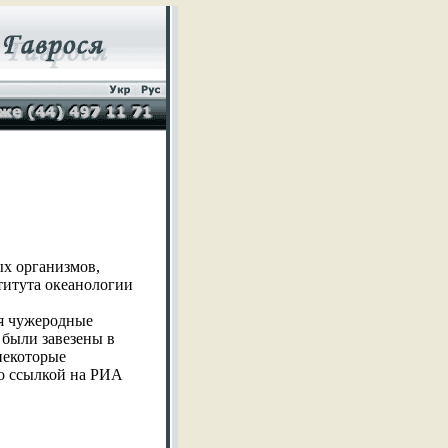
ы
ых организмов,
титута океанологии
ся чужеродные
 были завезены в
некоторые
 со ссылкой на РИА