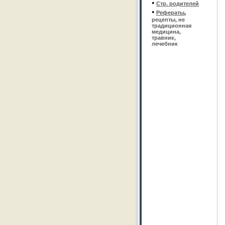
•
Стр. родителей
•
Рефераты
,
рецепты, не
традиционная
медицина,
травник,
лечебник