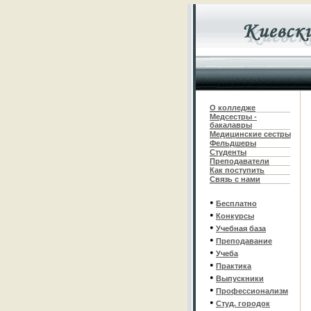
О колледже
Медсестры -
бакалавры
Медицинские сестры
Фельдшеры
С
туденты
Преподаватели
Как поступить
Связь с нами
•
Бесплатно
•
Конкурсы
•
Учебная база
•
Преподавание
•
Учеба
•
Практика
•
Выпускники
•
Профессионализм
•
Студ. городок