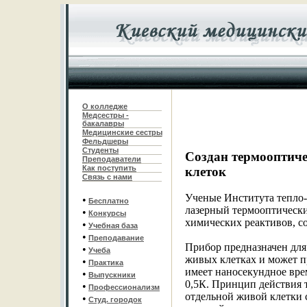
О колледже
Медсестры -
бакалавры
Медицинские сестры
Фельдшеры
С
туденты
Cоздан термооптич
Преподаватели
Как поступить
клеток
Связь с нами
Ученые Института тепло-
•
Бесплатно
лазерный термооптически
•
Конкурсы
химических реактивов, с
•
Учебная база
•
Преподавание
Прибор предназначен для
•
Учеба
живых клетках и может п
•
Практика
имеет наносекундное вре
•
Выпускники
0,5К. Принцип действия 
•
Профессионализм
отдельной живой клетки
•
Студ. городок