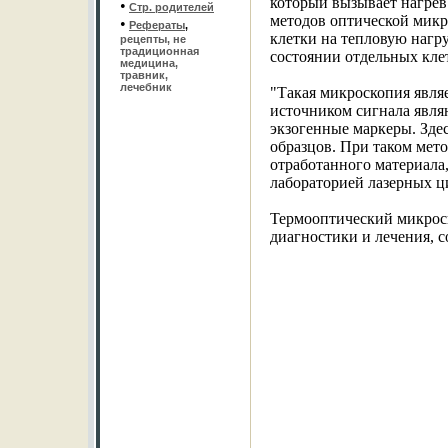
который вызывает нагрев
•
Стр. родителей
методов оптической микр
•
Рефераты
,
клетки на тепловую нагр
рецепты, не
традиционная
состоянии отдельных кле
медицина,
травник,
лечебник
"Такая микроскопия явля
источником сигнала явля
экзогенные маркеры. Зде
образцов. При таком мет
отработанного материала,
лабораторией лазерных 
Термооптический микроск
диагностики и лечения, с