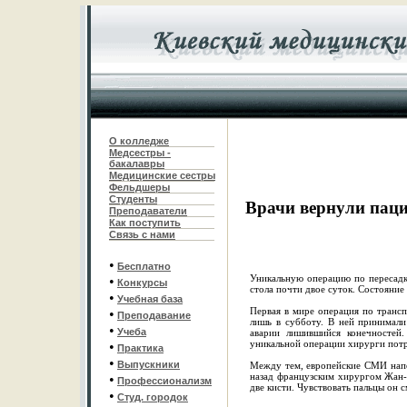
О колледже
Медсестры -
бакалавры
Медицинские сестры
Фельдшеры
С
туденты
Врачи вернули пац
Преподаватели
Как поступить
Связь с нами
•
Бесплатно
Уникальную операцию по пересадк
•
Конкурсы
стола почти двое суток. Состояние
•
Учебная база
Первая в мире операция по транспл
•
Преподавание
лишь в субботу. В ней принимали
•
Учеба
аварии лишившийся конечностей.
уникальной операции хирурги потра
•
Практика
•
Выпускники
Между тем, европейские СМИ напо
назад французским хирургом Жан-
•
Профессионализм
две кисти. Чувствовать пальцы он с
•
Студ. городок