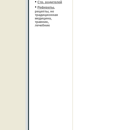
•
Стр. родителей
•
Рефераты
,
рецепты, не
традиционная
медицина,
травник,
лечебник