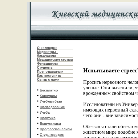
О колледже
Медсестры -
бакалавры
Медицинские сестры
Фельдшеры
С
туденты
Испытываете стресс
Преподаватели
Как поступить
Связь с нами
Просить нервозного челов
ученые. Они выяснили, чт
•
Бесплатно
врожденным свойством ч
•
Конкурсы
•
Учебная база
Исследователи из Универ
•
Преподавание
имеющих нервозный склад 
•
Учеба
чего они - вне зависимос
•
Практика
•
Выпускники
Обезьяны стали объектом 
•
Профессионализм
животном мире подобие м
•
Студ. городок
животных в трех ситуация