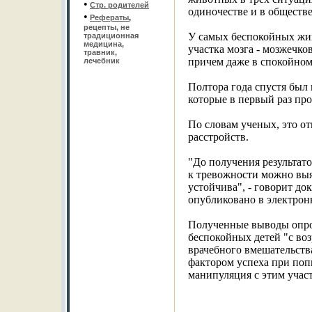
•
Стр. родителей
одиночестве и в обществе
•
Рефераты
,
рецепты, не
У самых беспокойных жи
традиционная
медицина,
участка мозга - мозжечко
травник,
причем даже в спокойно
лечебник
Полтора года спустя был 
которые в первый раз пр
По словам ученых, это о
расстройств.
"До получения результато
к тревожности можно выяв
устойчива", - говорит до
опубликовано в электронно
Полученные выводы опров
беспокойных детей "с воз
врачебного вмешательств
фактором успеха при поп
манипуляция с этим участк