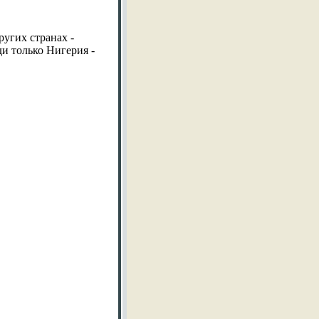
.
ругих странах -
ди только Нигерия -