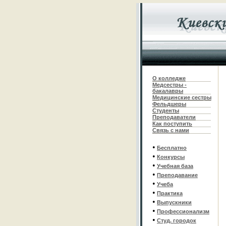
О колледже
Медсестры -
бакалавры
Медицинские сестры
Фельдшеры
С
туденты
Преподаватели
Как поступить
Связь с нами
•
Бесплатно
•
Конкурсы
•
Учебная база
•
Преподавание
•
Учеба
•
Практика
•
Выпускники
•
Профессионализм
•
Студ. городок