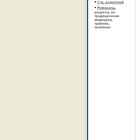
•
Стр. родителей
•
Рефераты
,
рецепты, не
традиционная
медицина,
травник,
лечебник