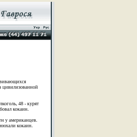
азвивающихся
 в цивилизованной
коголь, 48 - курят
обовал кокаин.
н у американцев.
 нюхали кокаин.