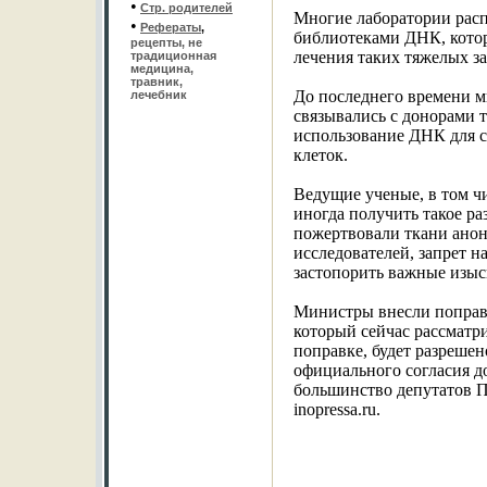
•
Стр. родителей
Многие лаборатории расп
•
Рефераты
,
библиотеками ДНК, котор
рецепты, не
лечения таких тяжелых за
традиционная
медицина,
травник,
До последнего времени м
лечебник
связывались с донорами 
использование ДНК для 
клеток.
Ведущие ученые, в том чи
иногда получить такое р
пожертвовали ткани анон
исследователей, запрет н
застопорить важные изыс
Министры внесли поправк
который сейчас рассматр
поправке, будет разрешен
официального согласия д
большинство депутатов П
inopressa.ru.