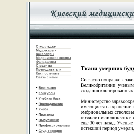
О колледже
Медсестры -
бакалавры
Медицинские сестры
Фельдшеры
С
туденты
Ткани умерших буд
Преподаватели
Как поступить
Связь с нами
Согласно поправке к зако
Великобритании, ученым 
•
Бесплатно
создания клонированных 
•
Конкурсы
•
Учебная база
Министерство здравоохра
•
Преподавание
имеющиеся на хранении т
•
Учеба
эмбриональных стволовых
•
Практика
позволит использовать в
•
Выпускники
еще 30 лет назад. Ученые
•
Профессионализм
истекший период умерли, 
•
Студ. городок