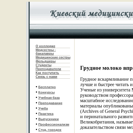
О колледже
Медсестры -
бакалавры
Медицинские сестры
Фельдшеры
С
туденты
Грудное молоко вп
Преподаватели
Как поступить
Связь с нами
Грудное вскармливание по
лучше и быстрее читать и 
•
Бесплатно
Ученые из университета М
•
Конкурсы
руководством профессора
•
Учебная база
масштабное исследование 
•
Преподавание
материалы опубликованы
•
Учеба
(Archives of General Psyc
•
Практика
и перинатального развития
•
Выпускники
Великобритания, называе
•
Профессионализм
доказательством связи м
•
Студ. городок