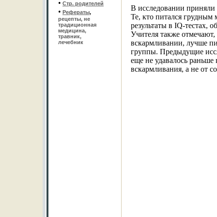
•
Стр. родителей
В исследовании приняли у
•
Рефераты
,
Те, кто питался грудным 
рецепты, не
результаты в IQ-тестах, 
традиционная
медицина,
Учителя также отмечают, 
травник,
вскармливании, лучше пи
лечебник
группы. Предыдущие иссл
еще не удавалось раньше 
вскармливания, а не от с