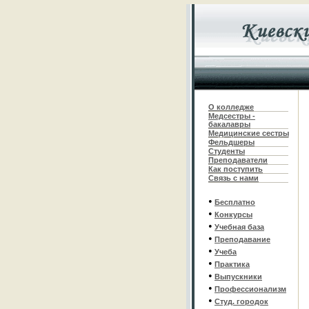
О колледже
Медсестры -
бакалавры
Медицинские сестры
Фельдшеры
С
туденты
Преподаватели
Как поступить
Связь с нами
•
Бесплатно
•
Конкурсы
•
Учебная база
•
Преподавание
•
Учеба
•
Практика
•
Выпускники
•
Профессионализм
•
Студ. городок