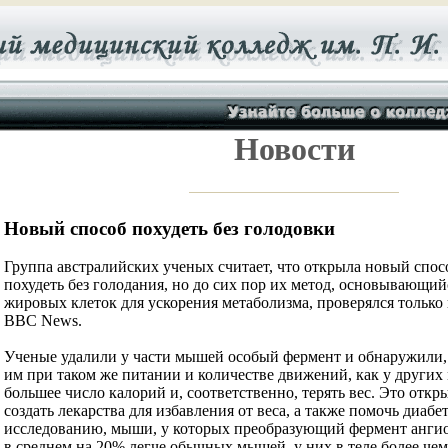
Новости
Новый способ похудеть без голодовки
Группа австралийских ученых считает, что открыла новый спо
похудеть без голодания, но до сих пор их метод, основывающи
жировых клеток для ускорения метаболизма, проверялся только
BBC News.
Ученые удалили у части мышей особый фермент и обнаружили, 
им при таком же питании и количестве движений, как у других
большее число калорий и, соответственно, терять вес. Это отк
создать лекарства для избавления от веса, а также помочь диабе
исследованию, мыши, у которых преобразующий фермент ангио
в среднем на 20% легче обычных мышей, у них в теле более че