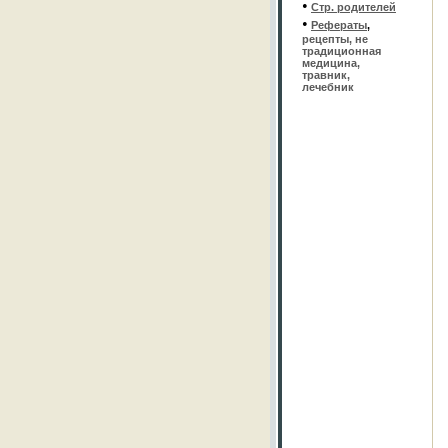
•
Стр. родителей
•
Рефераты
,
рецепты, не
традиционная
медицина,
травник,
лечебник