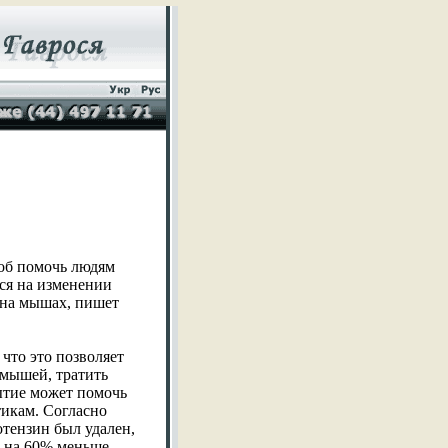
соб помочь людям
йся на изменении
 на мышах, пишет
что это позволяет
 мышей, тратить
рытие может помочь
тикам. Согласно
тензин был удален,
м на 60% меньше