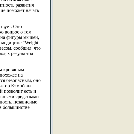
ятность развития
ние поможет начать
твует. Оно
о вопрос о том,
к на фигуры мышей,
о медицине "Weight
весом, сообщил, что
людях результаты
ым кровяным
 похожее на
тся безопасным, оно
Доктор Кэмпбэлл
й позволит есть и
тивными средствами
вность, независимо
 в большинстве