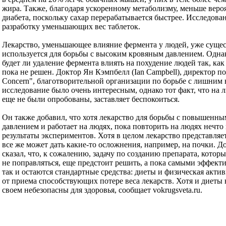
жира. Также, благодаря ускоренному метаболизму, меньше веро
диабета, поскольку сахар перерабатывается быстрее. Исследова
разработку уменьшающих вес таблеток.
Лекарство, уменьшающее влияние фермента у людей, уже сущес
используется для борьбы с высоким кровяным давлением. Однак
будет ли удаление фермента влиять на похудение людей так, ка
пока не решен. Доктор Ян Кэмпбелл (Ian Campbell), директор п
Concern", благотворительной организации по борьбе с лишним 
исследование было очень интересным, однако тот факт, что на 
еще не были опробованы, заставляет беспокоиться.
Он также добавил, что хотя лекарство для борьбы с повышенн
давлением и работает на людях, пока повторить на людях нечто
результаты экспериментов. Хотя в целом лекарство представляе
все же может дать какие-то осложнения, например, на почки. 
сказал, что, к сожалению, задачу по созданию препарата, которы
не поправляться, еще предстоит решить, а пока самыми эффек
так и остаются стандартные средства: диеты и физическая акти
от приема способствующих потере веса лекарств. Хотя и диеты
своем небезопасны для здоровья, сообщает vokrugsveta.ru.