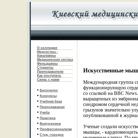
О колледже
Медсестры -
бакалавры
Медицинские сестры
Фельдшеры
С
туденты
Искусственные мы
Преподаватели
Как поступить
Связь с нами
Международная группа с
функционирующую сердечн
•
Бесплатно
со ссылкой на BBC News. 
•
Конкурсы
выращенных из эмбриона
•
Учебная база
синдромом сердечной недо
•
Преподавание
грызунов значительно ул
•
Учеба
опубликованной в журнал
•
Практика
•
Выпускники
Ученые создали искусств
•
Профессионализм
мышцы, - кардиомиоциты,
•
Студ. городок
мышечные клетки. По мне