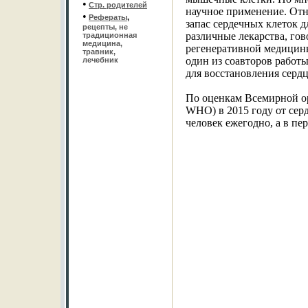
•
Стр. родителей
научное применение. От
•
Рефераты
,
запас сердечных клеток 
рецепты, не
различные лекарства, гов
традиционная
медицина,
регенеративной медицины 
травник,
один из соавторов работы
лечебник
для восстановления сердц
По оценкам Всемирной орг
WHO) в 2015 году от сер
человек ежегодно, а в пер