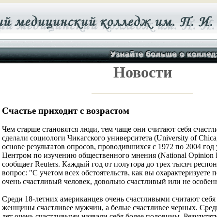
Новости
Счастье приходит с возрастом
Чем старше становятся люди, тем чаще они считают себя счаст
сделали социологи Чикагского университета (University of Chic
основе результатов опросов, проводившихся с 1972 по 2004 год
Центром по изучению общественного мнения (National Opinion R
сообщает Reuters. Каждый год от полутора до трех тысяч респо
вопрос: "С учетом всех обстоятельств, как вы охарактеризуете 
очень счастливый человек, довольно счастливый или не особен
Среди 18-летних американцев очень счастливыми считают себя
женщины счастливее мужчин, а белые счастливее черных. Сред
лет очень счастливыми назвали себя более половины. Результа