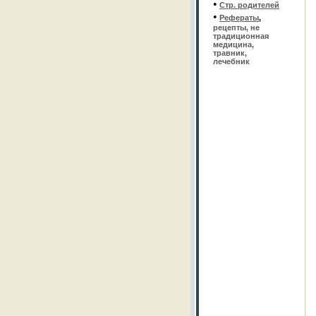
•
Стр. родителей
•
Рефераты
,
рецепты, не
традиционная
медицина,
травник,
лечебник