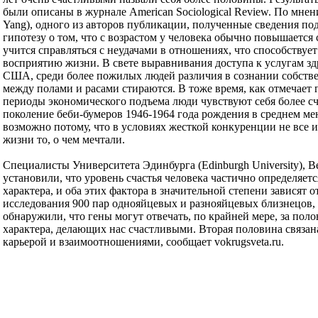
были описаны в журнале American Sociological Review. По мне
Yang), одного из авторов публикации, полученные сведения п
гипотезу о том, что с возрастом у человека обычно повышается
учится справляться с неудачами в отношениях, что способствуе
восприятию жизни. В свете выравнивания доступа к услугам з
США, среди более пожилых людей различия в сознании собств
между полами и расами стираются. В тоже время, как отмечает 
периоды экономического подъема люди чувствуют себя более с
поколение беби-бумеров 1946-1964 года рождения в среднем ме
возможно потому, что в условиях жесткой конкуренции не все 
жизни то, о чем мечтали.
Специалисты Университета Эдинбурга (Edinburgh University), 
установили, что уровень счастья человека частично определяет
характера, и оба этих фактора в значительной степени зависят о
исследования 900 пар однояйцевых и разнояйцевых близнецов,
обнаружили, что гены могут отвечать, по крайней мере, за поло
характера, делающих нас счастливыми. Вторая половина связан
карьерой и взаимоотношениями, сообщает vokrugsveta.ru.