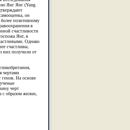
нию Янг Янг (Yang
одтверждают
 самооценка, он
т более позитивному
дравоохранения в
енной счастливости
госпожа Янг, в
частливыми. Однако
нее счастливы,
из них получили от
Великобритания,
ся чертами
т генов. На основе
 ученые
вину черт
а с образом жизни,