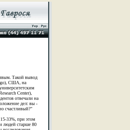
ливым. Такой вывод
ago), США, на
 университетским
esearch Center),
ндентов отвечали на
положение дел: вы -
но счастливый?"
 15-33%, при этом
и людей старше 80
ты исследования