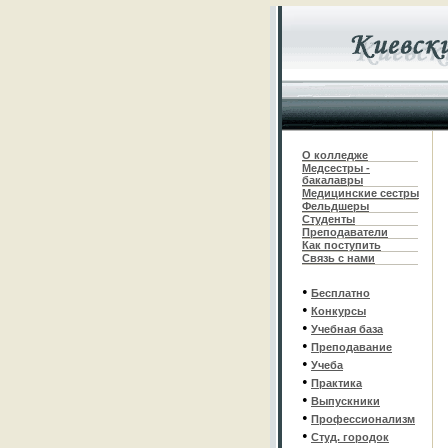
О колледже
Медсестры -
бакалавры
Медицинские сестры
Фельдшеры
С
туденты
Преподаватели
Как поступить
Связь с нами
•
Бесплатно
•
Конкурсы
•
Учебная база
•
Преподавание
•
Учеба
•
Практика
•
Выпускники
•
Профессионализм
•
Студ. городок