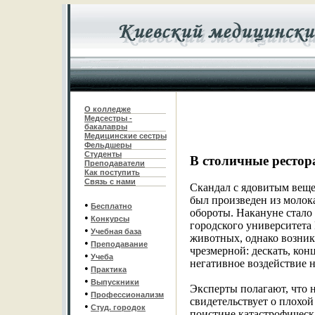
О колледже
Медсестры -
бакалавры
Медицинские сестры
Фельдшеры
С
туденты
В столичные ресто
Преподаватели
Как поступить
Связь с нами
Скандал с ядовитым веще
был произведен из молок
•
Бесплатно
обороты. Накануне стало 
•
Конкурсы
городского университета
•
Учебная база
животных, однако возник
•
Преподавание
чрезмерной: дескать, кон
•
Учеба
негативное воздействие н
•
Практика
•
Выпускники
Эксперты полагают, что 
•
Профессионализм
свидетельствует о плохой
•
Студ. городок
поистине катастрофическ