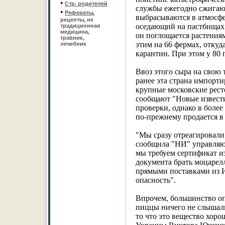
•
Стр. родителей
службы ежегодно сжигаю
•
Рефераты
,
выбрасываются в атмосфе
рецепты, не
оседающий на пастбищах 
традиционная
медицина,
он поглощается растения
травник,
этим на 66 фермах, откуд
лечебник
карантин. При этом у 80
Ввоз этого сыра на свою
ранее эта страна импорт
крупные московские рест
сообщают "Новые извести
проверки, однако в боле
по-прежнему продается в 
"Мы сразу отреагировали
сообщила "НИ" управляющ
мы требуем сертификат и
документа брать моцарелл
прямыми поставками из И
опасность".
Впрочем, большинство о
пиццы ничего не слышали
то что это вещество хоро