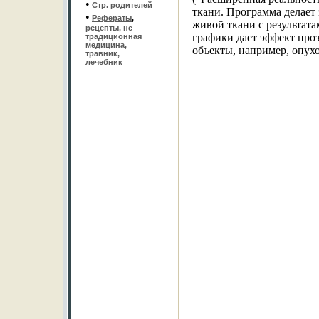
•
Стр. родителей
ткани. Программа делае
•
Рефераты
,
живой ткани с результат
рецепты, не
графики дает эффект про
традиционная
медицина,
объекты, например, опухо
травник,
лечебник