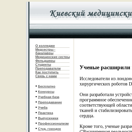
О колледже
Медсестры -
бакалавры
Медицинские сестры
Фельдшеры
С
туденты
Ученые расширили 
Преподаватели
Как поступить
Связь с нами
Исследователи из лондо
хирургических роботов Da
•
Бесплатно
•
Конкурсы
Они разработали устройс
•
Учебная база
программное обеспечение
•
Преподавание
соответствующей области
•
Учеба
тканей и стабилизироват
•
Практика
сердца.
•
Выпускники
•
Профессионализм
Кроме того, ученые разр
•
Студ. городок
("Расширенная реальност