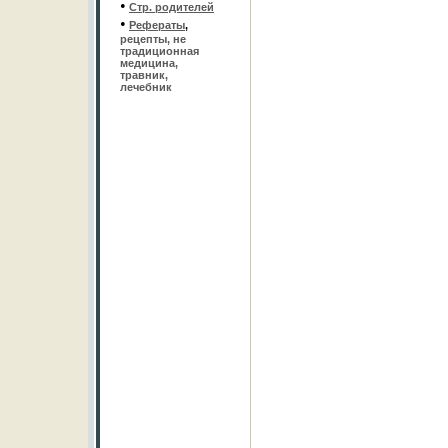
•
Стр. родителей
•
Рефераты
,
рецепты, не
традиционная
медицина,
травник,
лечебник