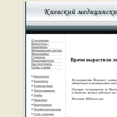
О колледже
Медсестры -
бакалавры
Медицинские сестры
Фельдшеры
С
туденты
Врачи вырастили л
Преподаватели
Как поступить
Связь с нами
•
Бесплатно
Исследователям Йельского универ
•
Конкурсы
лабораторно культивируемых клето
•
Учебная база
Отдельно исследователи из Инсти
•
Преподавание
устройство, которое действует как 
•
Учеба
Источник: MIGnews.com
•
Практика
•
Выпускники
•
Профессионализм
•
Студ. городок