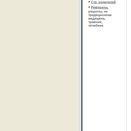
•
Стр. родителей
•
Рефераты
,
рецепты, не
традиционная
медицина,
травник,
лечебник