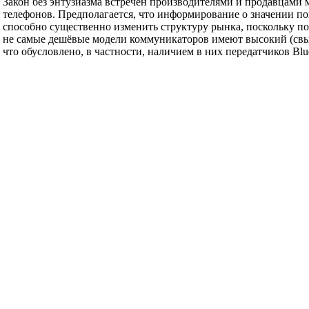
Закон без энтузиазма встречен производителями и продавцами
телефонов. Предполагается, что информирование о значении п
способно существенно изменить структуру рынка, поскольку 
не самые дешёвые модели коммуникаторов имеют высокий (свы
что обусловлено, в частности, наличием в них передатчиков Blue