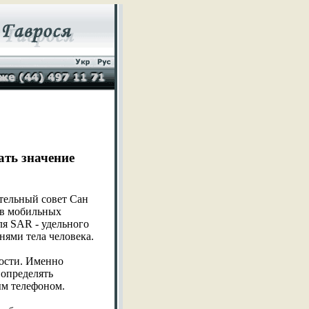
ть значение
ательный совет Сан
ов мобильных
ля SAR - удельного
нями тела человека.
ности. Именно
 определять
ым телефоном.