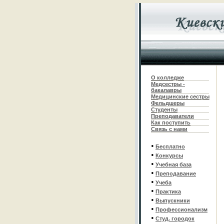
О колледже
Медсестры -
бакалавры
Медицинские сестры
Фельдшеры
С
туденты
Преподаватели
Как поступить
Связь с нами
•
Бесплатно
•
Конкурсы
•
Учебная база
•
Преподавание
•
Учеба
•
Практика
•
Выпускники
•
Профессионализм
•
Студ. городок