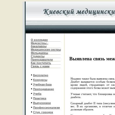
О колледже
Медсестры -
бакалавры
Медицинские сестры
Фельдшеры
С
туденты
Выявлена связь меж
Преподаватели
Как поступить
Связь с нами
•
Бесплатно
Недавно также была выявлена связь
•
Конкурсы
Диабет вызывается особым белко
•
Учебная база
крови людей, страдающих от ожи
содержания этого белка может вызв
•
Преподавание
•
Учеба
Ученые считают, что блокировка н
диабета.
•
Практика
•
Выпускники
Сахарный диабет II типа (инсули
вес. В их организме, в отличие 
•
Профессионализм
должным образом.
•
Студ. городок