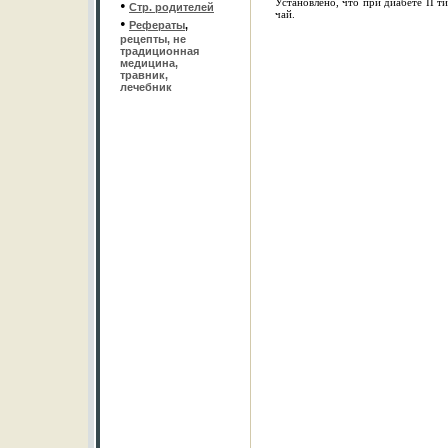
Установлено, что при диабете II т
•
Стр. родителей
чай.
•
Рефераты
,
рецепты, не
традиционная
медицина,
травник,
лечебник