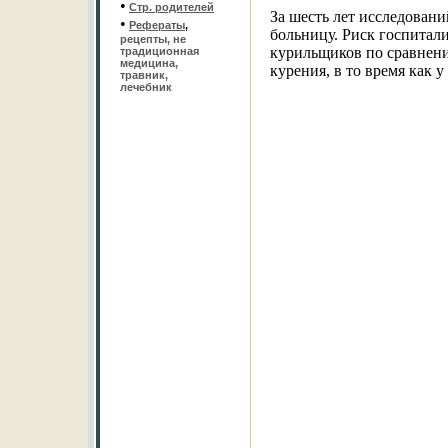
•
Стр. родителей
За шесть лет исследован
•
Рефераты
,
больницу. Риск госпитали
рецепты, не
курильщиков по сравнени
традиционная
медицина,
курения, в то время как у
травник,
лечебник