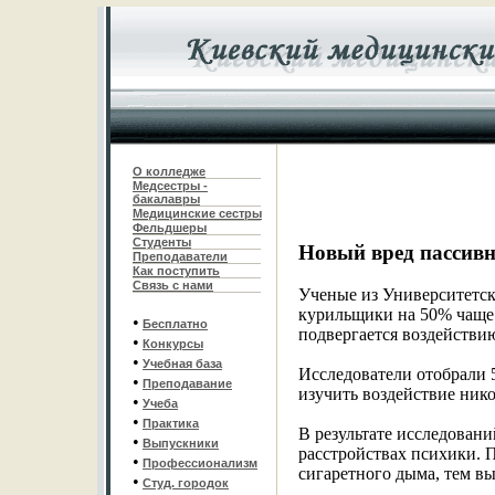
О колледже
Медсестры -
бакалавры
Медицинские сестры
Фельдшеры
С
туденты
Новый вред пассив
Преподаватели
Как поступить
Связь с нами
Ученые из Университетск
курильщики на 50% чаще с
•
Бесплатно
подвергается воздейств
•
Конкурсы
•
Учебная база
Исследователи отобрали 
•
Преподавание
изучить воздействие нико
•
Учеба
•
Практика
В результате исследован
•
Выпускники
расстройствах психики. 
•
Профессионализм
сигаретного дыма, тем вы
•
Студ. городок