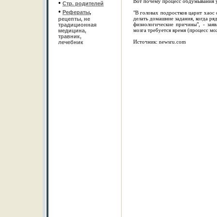
Вот почему процесс обдумывания у
•
Стр. родителей
•
Рефераты
,
"В головах подростков царит хаос
делать домашние задания, когда ря
рецепты, не
физиологические причины", - зая
традиционная
мозга требуется время (процесс мо
медицина,
травник,
Источник: newsru.com
лечебник