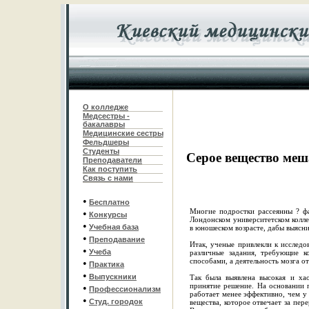
О колледже
Медсестры -
бакалавры
Медицинские сестры
Фельдшеры
С
туденты
Серое вещество меш
Преподаватели
Как поступить
Связь с нами
•
Бесплатно
Многие подростки рассеянны ? ф
•
Конкурсы
Лондонском университетском колле
•
Учебная база
в юношеском возрасте, дабы выясни
•
Преподавание
Итак, ученые привлекли к исследо
•
Учеба
различные задания, требующие к
способами, а деятельность мозга 
•
Практика
•
Выпускники
Так была выявлена высокая и хао
принятие решение. На основании 
•
Профессионализм
работает менее эффективно, чем у
•
Студ. городок
вещества, которое отвечает за пе