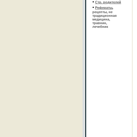
•
Стр. родителей
•
Рефераты
,
рецепты, не
традиционная
медицина,
травник,
лечебник