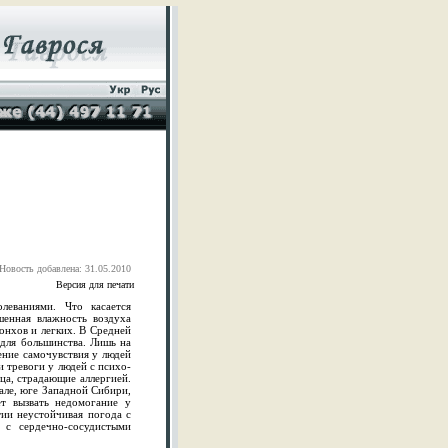
Новость добавлена: 31.05.2010
Версия для печати
леваниями. Что касается
шенная влажность воздуха
онхов и легких. В Средней
для большинства. Лишь на
ение самочувствия у людей
и тревоги у людей с психо-
а, страдающие аллергией.
але, юге Западной Сибири,
т вызвать недомогание у
тии неустойчивая погода с
 с сердечно-сосудистыми