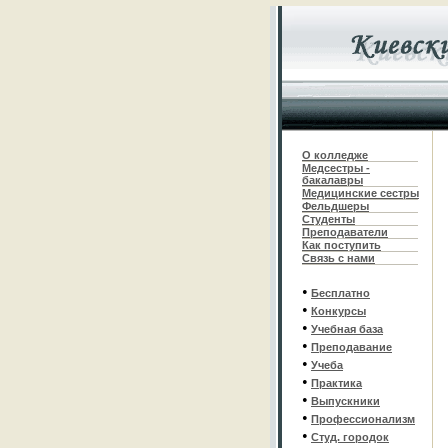
О колледже
Медсестры -
бакалавры
Медицинские сестры
Фельдшеры
С
туденты
Преподаватели
Как поступить
Связь с нами
•
Бесплатно
•
Конкурсы
•
Учебная база
•
Преподавание
•
Учеба
•
Практика
•
Выпускники
•
Профессионализм
•
Студ. городок