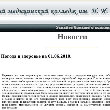
Новости
Погода и здоровье на 01.06.2010.
Первыми на них отреагируют метеозависимые люди с сердечно-сосудистыми забо
непосредственно погоды, то на северо-западе европейской территории России повы
может вызвать обострение хронических заболеваний опорно-двигательного аппарата, бр
полосе сохранится теплая погода с непродолжительными дождями, вполне комфортная 
западе и юге Центрального округа повышенная влажность воздуха может вызвать ухудш
с бронхо-легочными заболеваниями, а грозы и порывистый ветер - чувство беспокойства 
эмоциональными нарушениями. Продолжающееся цветение растений плохо переносят лиц
На юге Европейской России погода не должна вызывать метеопатических реакций. На Ур
а также в центре и на юге Красноярского края рост атмосферного давления може
гипертоников. В Иркутской области, вокруг Байкала, а также в западной половине Яку
колебаниями метеоэлементов не лучшим образом скажется на самочувствии людей
проблемами.