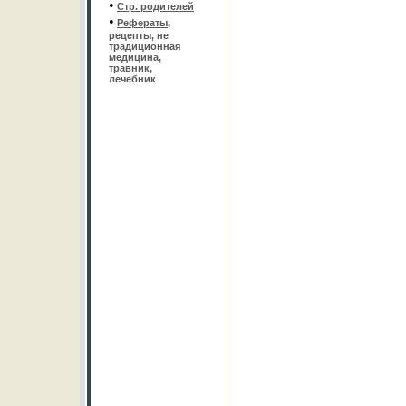
•
Стр. родителей
•
Рефераты
,
рецепты, не
традиционная
медицина,
травник,
лечебник