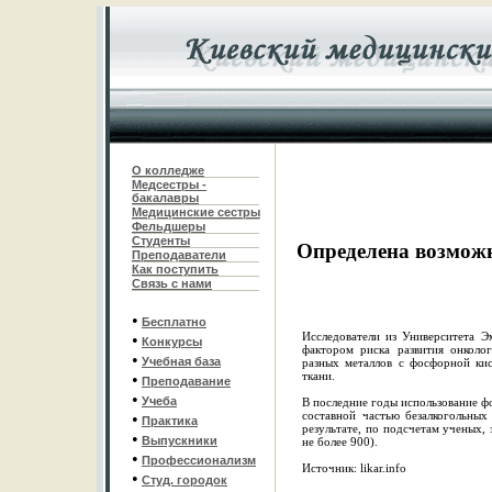
О колледже
Медсестры -
бакалавры
Медицинские сестры
Фельдшеры
С
туденты
Определена возмож
Преподаватели
Как поступить
Связь с нами
•
Бесплатно
Исследователи из Университета 
•
Конкурсы
фактором риска развития онколо
•
Учебная база
разных металлов с фосфорной ки
ткани.
•
Преподавание
•
Учеба
В последние годы использование ф
составной частью безалкогольных
•
Практика
результате, по подсчетам ученых,
•
Выпускники
не более 900).
•
Профессионализм
Источник: likar.info
•
Студ. городок