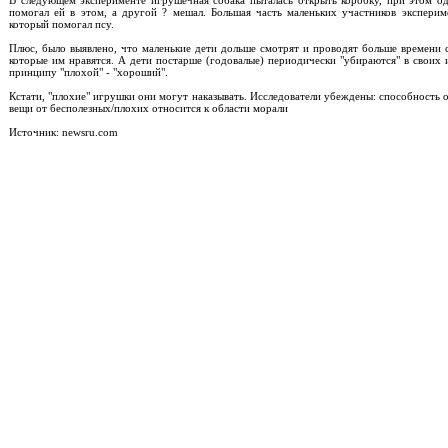
В следующем эксперименте игрушечная собака пыталась открыть коробку, при этом 
помогал ей в этом, а другой ? мешал. Большая часть маленьких участников эксперим
который помогал псу.
Плюс, было выявлено, что маленькие дети дольше смотрят и проводят больше времени с
которые им нравятся. А дети постарше (годовалые) периодически "убираются" в своих
принципу "плохой" - "хороший".
Кстати, "плохие" игрушки они могут наказывать. Исследователи убеждены: способность 
вещи от бесполезных/плохих относится к области морали
Источник: newsru.com