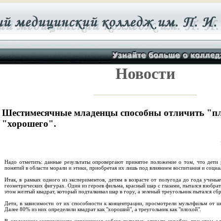
Новости
Шестимесячные младенцы способны отличить "пл
"хорошего".
Надо отметить: данные результаты опровергают принятое положение о том, что дети 
понятий в области морали и этики, приобретая их лишь под влиянием воспитания и социа
Итак, в рамках одного из экспериментов, детям в возрасте от полугода до года учены
геометрических фигурах. Один из героев фильма, красный шар с глазами, пытался взобрат
этом желтый квадрат, который подталкивал шар в гору, а зеленый треугольник пытался сбр
Дети, в зависимости от их способности к концентрации, просмотрели мультфильм от ш
Далее 80% из них определили квадрат как "хороший", а треугольник как "плохой".