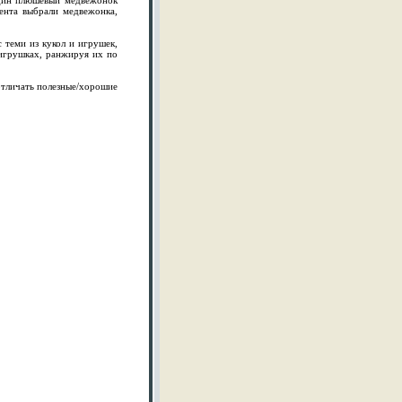
один плюшевый медвежонок
ента выбрали медвежонка,
 теми из кукол и игрушек,
 игрушках, ранжируя их по
отличать полезные/хорошие