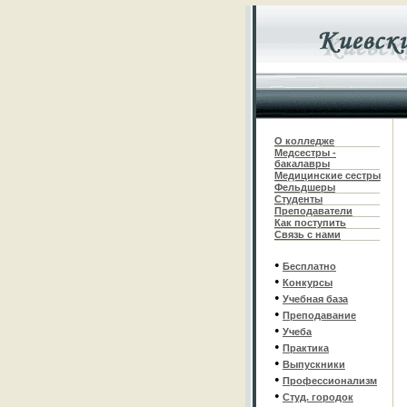
О колледже
Медсестры -
бакалавры
Медицинские сестры
Фельдшеры
С
туденты
Преподаватели
Как поступить
Связь с нами
•
Бесплатно
•
Конкурсы
•
Учебная база
•
Преподавание
•
Учеба
•
Практика
•
Выпускники
•
Профессионализм
•
Студ. городок