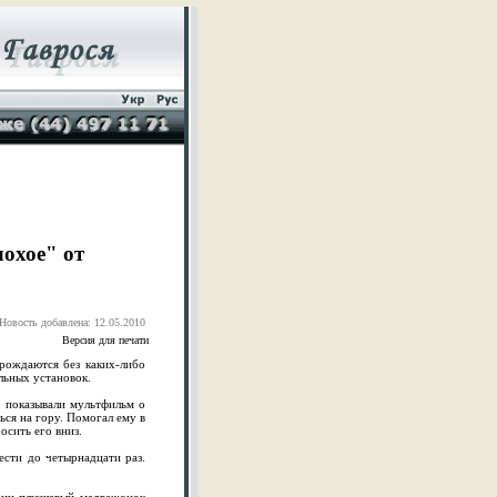
охое" от
Новость добавлена: 12.05.2010
Версия для печати
рождаются без каких-либо
льных установок.
е показывали мультфильм о
ься на гору. Помогал ему в
осить его вниз.
ести до четырнадцати раз.