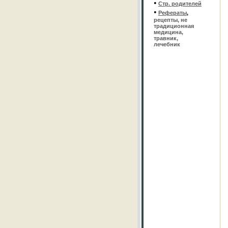
•
Стр. родителей
•
Рефераты
,
рецепты, не
традиционная
медицина,
травник,
лечебник