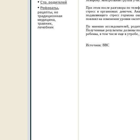
телефону. Контрольная группа уча
•
Стр. родителей
•
При этом после разговора по теле
Рефераты
,
стресс в организмах девочек. Ана
рецепты, не
подавляющего стресс гормона ок
традиционная
повлиял на изменения уровня оксит
медицина,
травник,
По мнению исследователей, родит
лечебник
Полученные результаты должны под
ребенка, в том числе еще в утробе,
Источник: BBC