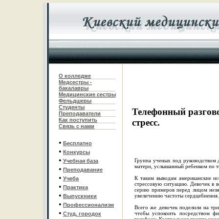
О колледже
Медсестры -
бакалавры
Медицинские сестры
Фельдшеры
С
туденты
Телефонный разгово
Преподаватели
Как поступить
стресс.
Связь с нами
•
Бесплатно
•
Конкурсы
•
Группа ученых под руководством д
Учебная база
матери, услышанный ребенком по т
•
Преподавание
•
К таким выводам американские ис
Учеба
стрессовую ситуацию. Девочек в в
•
Практика
серию примеров перед лицом незн
•
увеличению частоты сердцебиения.
Выпускники
•
Профессионализм
Всего же девочек поделили на тр
•
чтобы успокоить посредством фи
Студ. городок