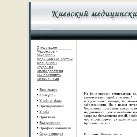
О колледже
Медсестры -
бакалавры
Медицинские сестры
Фельдшеры
С
туденты
Преподаватели
Как поступить
Связь с нами
•
Бесплатно
На фоне высокой температуры со
•
Конкурсы
самочувствии людей с легочной и 
•
Учебная база
воздухе много пыльцы, что може
заболеваниями. Но в целом мете
•
Преподавание
Черноземье прогремят грозы, кот
•
Учеба
нарушениями. Резкие колебания те
здоровье большинства людей, особе
•
Практика
что спровоцирует ухудшение сам
•
Выпускники
бронхов и легких.
•
Профессионализм
•
Студ. городок
Источник: Метеоновости