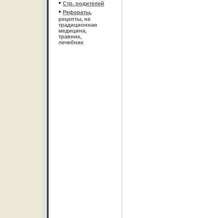
•
Стр. родителей
•
Рефераты
,
рецепты, не
традиционная
медицина,
травник,
лечебник