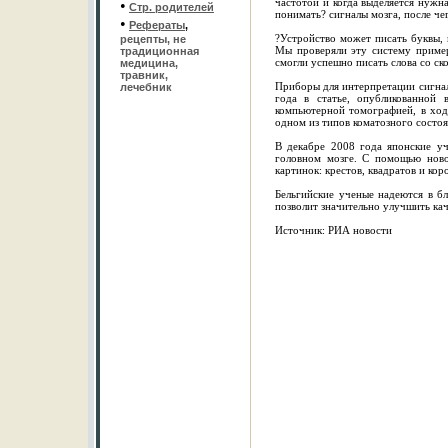
частотой и когда выделяется нужна
•
Стр. родителей
понимать? сигналы мозга, после ч
•
Рефераты
,
?Устройство может писать буквы, 
рецепты, не
Мы проверяли эту систему пример
традиционная
смогли успешно писать слова со ск
медицина,
травник,
Приборы для интерпретации сигнало
лечебник
года в статье, опубликованной
компьютерной томографией, в ход
одном из типов коматозного состоян
В декабре 2008 года японские у
головном мозге. С помощью ново
картинок: крестов, квадратов и кор
Бельгийские ученые надеются в б
позволит значительно улучшить ка
Источник: РИА новости