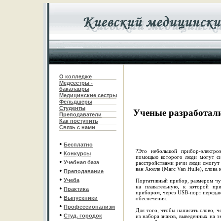
О колледже
Медсестры -
бакалавры
Медицинские сестры
Фельдшеры
С
туденты
Ученые разработал
Преподаватели
Как поступить
Связь с нами
•
Бесплатно
?Это небольшой прибор-электроэ
•
Конкурсы
помощью которого люди могут сил
•
Учебная база
расстройствами речи люди смогут
ван Хюлле (Marc Van Hulle), слова 
•
Преподавание
•
Учеба
Портативный прибор, размером чут
на плавательную, к которой при
•
Практика
прибором, через USB-порт переда
•
Выпускники
обеспечения.
•
Профессионализм
Для того, чтобы написать слово, 
•
Студ. городок
из набора знаков, выведенных на 