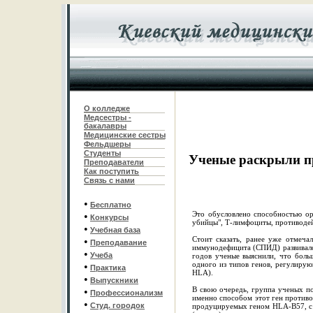
О колледже
Медсестры -
бакалавры
Медицинские сестры
Фельдшеры
С
туденты
Ученые раскрыли п
Преподаватели
Как поступить
Связь с нами
•
Бесплатно
Это обусловлено способностью ор
•
Конкурсы
убийцы", Т-лимфоциты, противоде
•
Учебная база
Стоит сказать, ранее уже отмеч
•
Преподавание
иммунодефицита (СПИД) развивался
•
Учеба
годов ученые выяснили, что боль
одного из типов генов, регулирую
•
Практика
HLA).
•
Выпускники
В свою очередь, группа ученых по
•
Профессионализм
именно способом этот ген противо
•
Студ. городок
продуцируемых геном HLA-B57, с 