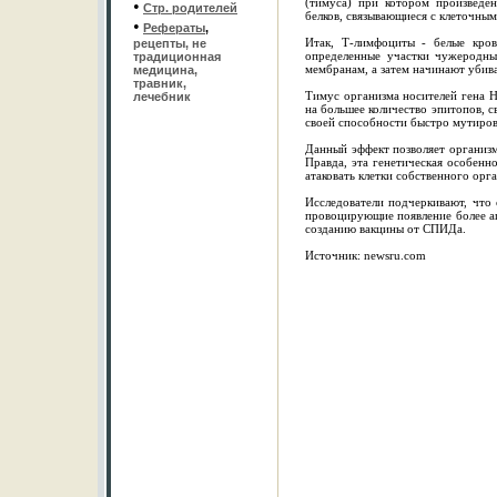
(тимуса) при котором произведе
•
Стр. родителей
белков, связывающиеся с клеточны
•
Рефераты
,
Итак, Т-лимфоциты - белые кров
рецепты, не
определенные участки чужеродны
традиционная
мембранам, а затем начинают убива
медицина,
травник,
Тимус организма носителей гена H
лечебник
на большее количество эпитопов, 
своей способности быстро мутиров
Данный эффект позволяет организ
Правда, эта генетическая особенн
атаковать клетки собственного орг
Исследователи подчеркивают, что
провоцирующие появление более аг
созданию вакцины от СПИДа.
Источник: newsru.com