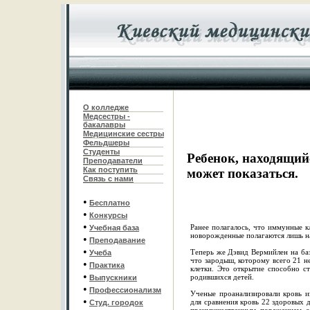
О колледже
Медсестры -
бакалавры
Медицинские сестры
Фельдшеры
С
туденты
Ребенок, находящийс
Преподаватели
Как поступить
может показаться.
Связь с нами
•
Бесплатно
•
Конкурсы
•
Ранее полагалось, что иммунные 
Учебная база
новорожденные полагаются лишь на
•
Преподавание
•
Теперь же Дэвид Вермийлен на баз
Учеба
что зародыш, которому всего 21 н
•
Практика
клетки. Это открытие способно с
•
родившихся детей.
Выпускники
•
Профессионализм
Ученые проанализировали кровь и
•
для сравнения кровь 22 здоровых 
Студ. городок