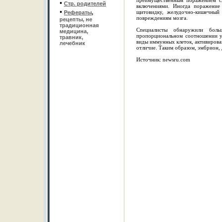
преимущественным поражением сл
•
Стр. родителей
включениями. Иногда поражение 
•
щитовидку, желудочно-кишечный
Рефераты
,
повреждениям мозга.
рецепты, не
традиционная
Специалисты обнаружили боль
медицина,
пропорциональном соотношении у
травник,
виды иммунных клеток, активирован
лечебник
отличие. Таким образом, эмбрион,
Источник: newsru.com