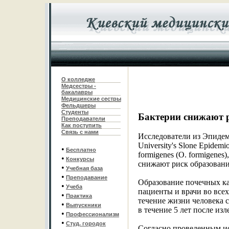
О колледже
Медсестры -
бакалавры
Медицинские сестры
Фельдшеры
С
туденты
Бактерии снижают 
Преподаватели
Как поступить
Связь с нами
Исследователи из Эпидем
University's Slone Epidem
•
Бесплатно
formigenes (O. formigene
•
Конкурсы
снижают риск образовани
•
Учебная база
•
Преподавание
Образование почечных ка
•
Учеба
пациенты и врачи во все
•
Практика
течение жизни человека с
•
Выпускники
в течение 5 лет после изл
•
Профессионализм
•
Студ. городок
Согласно проведенным ис