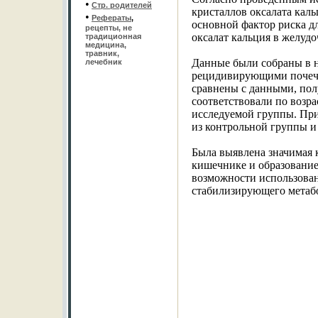
•
Стр. родителей
кристаллов оксалата каль
•
Рефераты
,
основной фактор риска д
рецепты, не
оксалат кальция в желуд
традиционная
медицина,
травник,
Данные были собраны в н
лечебник
рецидивирующими почечн
сравнены с данными, по
соответствовали по возра
исследуемой группы. При
из контрольной группы и
Была выявлена значимая 
кишечнике и образованием
возможности использовани
стабилизирующего метабол