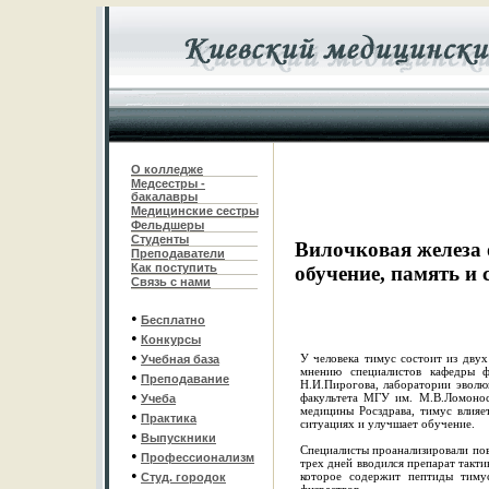
О колледже
Медсестры -
бакалавры
Медицинские сестры
Фельдшеры
С
туденты
Вилочковая железа о
Преподаватели
Как поступить
обучение, память и 
Связь с нами
•
Бесплатно
•
Конкурсы
•
У человека тимус состоит из двух
Учебная база
мнению специалистов кафедры фа
•
Преподавание
Н.И.Пирогова, лаборатории эволю
•
факультета МГУ им. М.В.Ломоно
Учеба
медицины Росздрава, тимус влияе
•
Практика
ситуациях и улучшает обучение.
•
Выпускники
Специалисты проанализировали пов
•
Профессионализм
трех дней вводился препарат такт
•
которое содержит пептиды тимус
Студ. городок