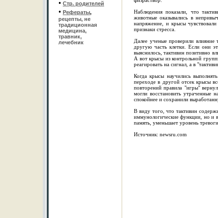
физраствор.
•
Стр. родителей
•
Наблюдения показали, что тактив
Рефераты
,
животные оказывались в непривы
рецепты, не
напряжение, и крысы чувствовали 
традиционная
признаки стресса.
медицина,
травник,
Далее ученые проверили влияние 
лечебник
другую часть клетки. Если они эт
выяснилось, тактивин позитивно вл
А вот крысы из контрольной группы
реагировать на сигнал, а в "такти
Когда крысы научились выполнять
переходе в другой отсек крысы вс
повторений правила "игры" вернул
могли восстановить утраченные н
спокойнее и сохранили выработан
В виду того, что тактивин содерж
иммунологические функции, но и в
память, уменьшает уровень тревог
Источник: newsru.com