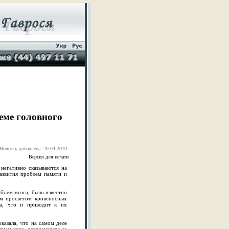
еме головного
Новость добавлена: 20.04.2010
Версия для печати
негативно сказываются на
развития проблем памяти и
бъем мозга, было известно
им просветом кровеносных
га, что и приводит к их
казала, что на самом деле