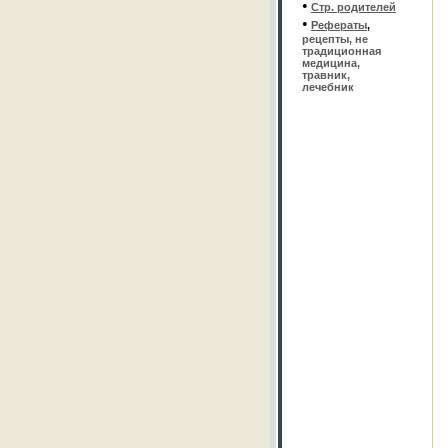
•
Стр. родителей
•
Рефераты
,
рецепты, не
традиционная
медицина,
травник,
лечебник