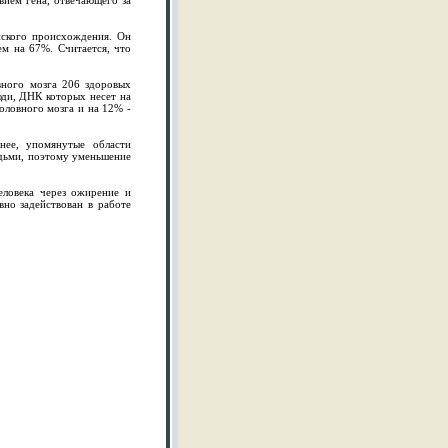
вием гена, отвечающего за
нского происхождения. Он
м на 67%. Считается, что
вного мозга 206 здоровых
люди, ДНК которых несет на
ловного мозга и на 12% -
нее, упомянутые области
дьми, поэтому уменьшение
еловека через ожирение и
вно задействован в работе