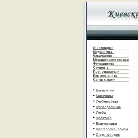
О колледже
Медсестры -
бакалавры
Медицинские сестры
Фельдшеры
С
туденты
Преподаватели
Как поступить
Связь с нами
•
Бесплатно
•
Конкурсы
•
Учебная база
•
Преподавание
•
Учеба
•
Практика
•
Выпускники
•
Профессионализм
•
Студ. городок