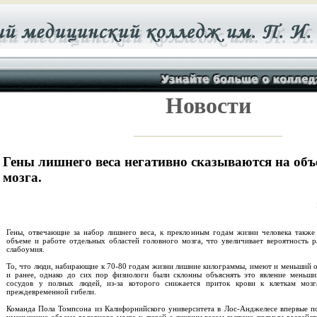
Новости
Гены лишнего веса негативно сказываются на объ
мозга.
Гены, отвечающие за набор лишнего веса, к преклонным годам жизни человека также 
объеме и работе отдельных областей головного мозга, что увеличивает вероятность 
слабоумия.
То, что люди, набирающие к 70-80 годам жизни лишние килограммы, имеют и меньший о
и ранее, однако до сих пор физиологи были склонны объяснять это явление меньш
сосудов у полных людей, из-за которого снижается приток крови к клеткам моз
преждевременной гибели.
Команда Пола Томпсона из Калифорнийского университета в Лос-Анджелесе впервые по