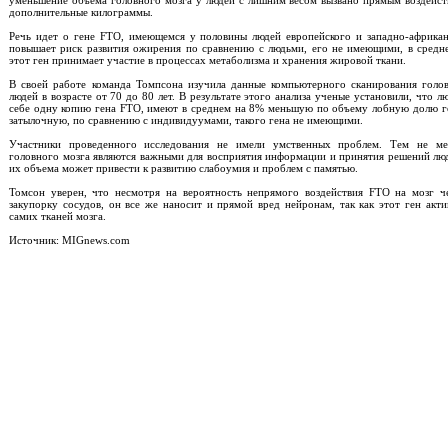
уменьшение объема головного мозга у людей с лишним весом вызвано прямым воздейст
дополнительные килограммы.
Речь идет о гене FTO, имеющемся у половины людей европейского и западно-африка
повышает риск развития ожирения по сравнению с людьми, его не имеющими, в средне
этот ген принимает участие в процессах метаболизма и хранения жировой ткани.
В своей работе команда Томпсона изучила данные компьютерного сканирования голо
людей в возрасте от 70 до 80 лет. В результате этого анализа ученые установили, что 
себе одну копию гена FTO, имеют в среднем на 8% меньшую по объему лобную долю го
затылочную, по сравнению с индивидуумами, такого гена не имеющими.
Участники проведенного исследования не имели умственных проблем. Тем не ме
головного мозга являются важными для восприятия информации и принятия решений лю
их объема может привести к развитию слабоумия и проблем с памятью.
Томсон уверен, что несмотря на вероятность непрямого воздействия FTO на мозг ч
закупорку сосудов, он все же наносит и прямой вред нейронам, так как этот ген акти
самих тканей мозга.
Источник: MIGnews.com